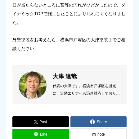
日が当たらないところに苔等の汚れがひどかったので、ダ
イナミックTOPで施工したことにより汚れにくくなりまし
た。
外壁塗装をお考えなら、横浜市戸塚区の大津塗装までご相
談ください。
大津 達哉
代表の大津です。横浜市戸塚区を拠点
に、近隣エリアへも迅速対応しておりま
す。 お客様のご要望をじっくり伺い、
住まいの状態に合わせた最適な塗料・工
法をご提案いたします。
Post
Share
Line
note