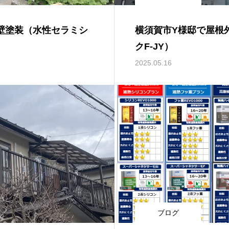
壁塗装（水性セラミシ
横須賀市Y様邸で屋根
クF-JY）
2025.05.16
ブログ